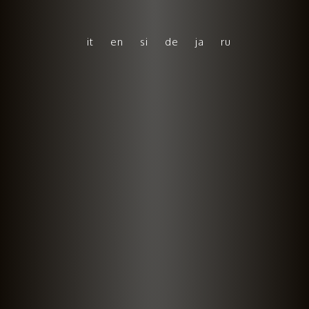
it
en
si
de
ja
ru