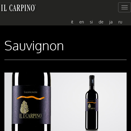
Me
del
sito
it
en
si
de
ja
ru
Sauvignon