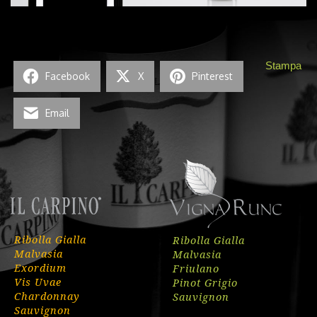
Stampa
Facebook
X
Pinterest
Email
Ribolla Gialla
Ribolla Gialla
Malvasia
Malvasia
Exordium
Friulano
Vis Uvae
Pinot Grigio
Chardonnay
Sauvignon
Sauvignon