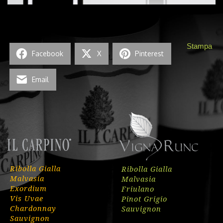
Stampa
Facebook
X
Pinterest
Email
Ribolla Gialla
Ribolla Gialla
Malvasia
Malvasia
Exordium
Friulano
Vis Uvae
Pinot Grigio
Chardonnay
Sauvignon
Sauvignon