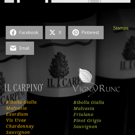
Stampa
Facebook
X
Pinterest
Email
Ribolla Gialla
Ribolla Gialla
Malvasia
Malvasia
Exordium
Friulano
Vis Uvae
Pinot Grigio
Chardonnay
Sauvignon
Sauvignon