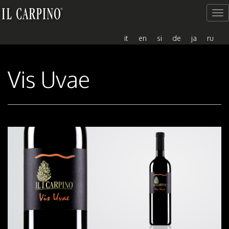
Me
del
sito
it
en
si
de
ja
ru
Vis Uvae