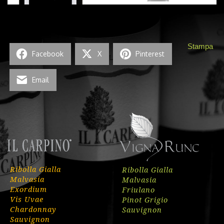
Stampa
Facebook
X
Pinterest
Email
Ribolla Gialla
Ribolla Gialla
Malvasia
Malvasia
Exordium
Friulano
Vis Uvae
Pinot Grigio
Chardonnay
Sauvignon
Sauvignon