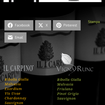
Stampa
Facebook
X
Pinterest
Email
Ribolla Gialla
Ribolla Gialla
Malvasia
Malvasia
Exordium
Friulano
Vis Uvae
Pinot Grigio
Chardonnay
Sauvignon
Sauvignon