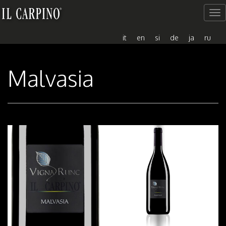
Me
del
sito
it
en
si
de
ja
ru
Malvasia