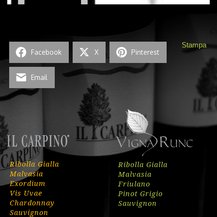
Stampa
Facebook
X
Pinterest
Email
Ribolla Gialla
Ribolla Gialla
Malvasia
Malvasia
Exordium
Friulano
Vis Uvae
Pinot Grigio
Chardonnay
Sauvignon
Sauvignon