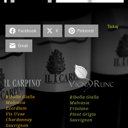
Tiskaj
Facebook
X
Pinterest
Email
Ribolla Gialla
Ribolla Gialla
Malvasia
Malvasia
Exordium
Friulano
Vis Uvae
Pinot Grigio
Chardonnay
Sauvignon
Sauvignon