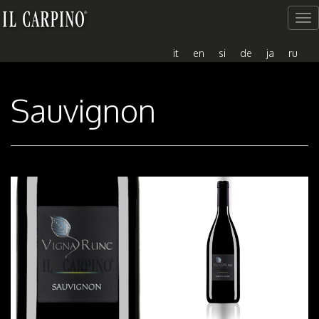
Me
del
sito
it
en
si
de
ja
ru
Sauvignon