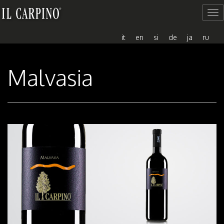
Me
del
sito
it
en
si
de
ja
ru
Malvasia