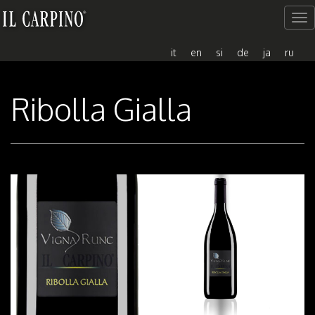
Me
del
sito
it
en
si
de
ja
ru
Ribolla Gialla