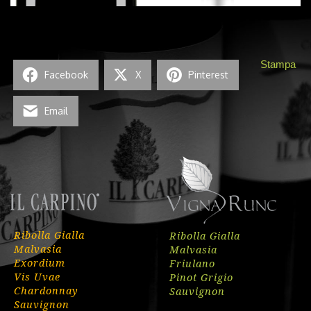
Stampa
Facebook
X
Pinterest
Email
Ribolla Gialla
Ribolla Gialla
Malvasia
Malvasia
Exordium
Friulano
Vis Uvae
Pinot Grigio
Chardonnay
Sauvignon
Sauvignon