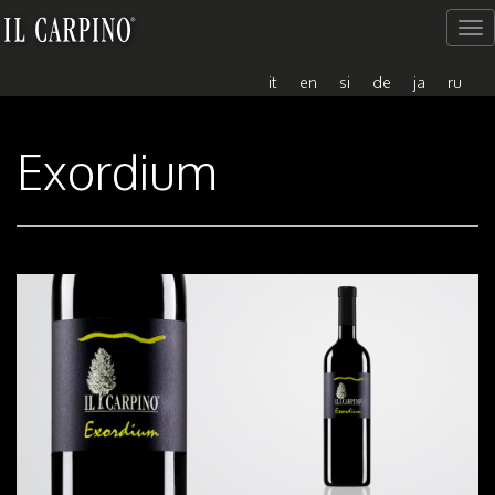
Me
del
sito
it
en
si
de
ja
ru
Exordium