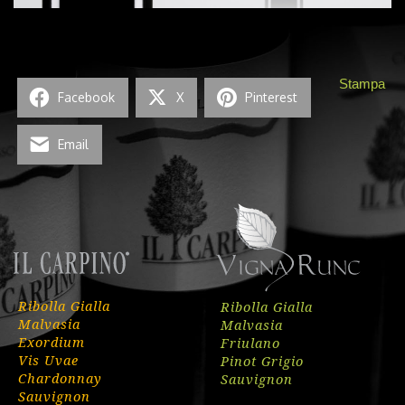
Stampa
Facebook
X
Pinterest
Email
Ribolla Gialla
Ribolla Gialla
Malvasia
Malvasia
Exordium
Friulano
Vis Uvae
Pinot Grigio
Chardonnay
Sauvignon
Sauvignon